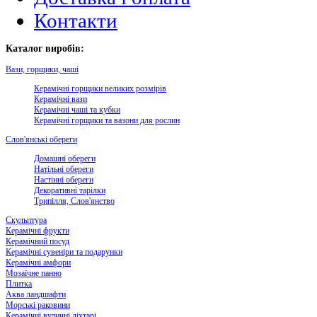
Контакти
Каталог виробів:
Вази, горщики, чаші
Керамічні горщики великих розмірів
Керамічні вази
Керамічні чаші та кубки
Керамічні горщики та вазони для рослин
Слов'янські обереги
Домашні обереги
Натільні обереги
Настінні обереги
Декоративні тарілки
Трипілля, Слов'янство
Скульптура
Керамічні фрукти
Керамічний посуд
Керамічні сувеніри та подарунки
Керамічні амфори
Мозаїчне панно
Плитка
Аква ландшафти
Морські раковини
Керамічні вуличні ліхтарі