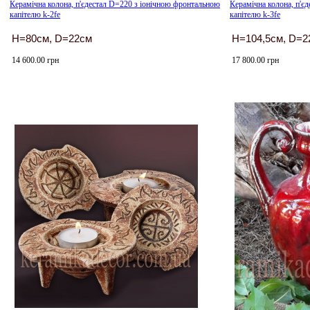
Керамічна колона, п'єдестал D=220 з іонічною фронтальною
Керамічна колона, п'є
капітелю k-2fe
капітелю k-3fe
H=80см, D=22см
H=104,5см, D=2
14 600.00 грн
17 800.00 грн