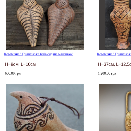
Керамічна "Трипільська баба сидяча маленька"
Керамічна "Трипільська
H=8см, L=10см
H=37см, L=12,5
600.00 грн
1 200.00 грн