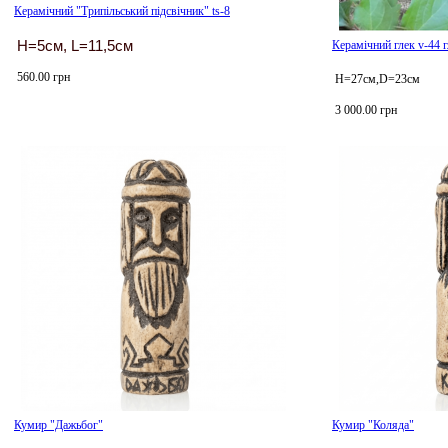
Керамічний "Трипільський підсвічник" ts-8
H=5см, L=11,5см
Керамічний глек v-44 
560.00 грн
Н=27см,D=23см
3 000.00 грн
Кумир "Дажьбог"
Кумир "Коляда"