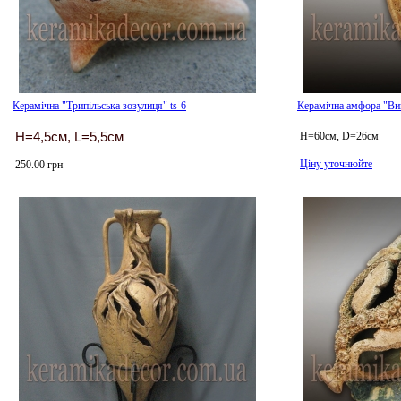
Керамічна "Трипільська зозулиця" ts-6
Керамічна амфора "Вин
H=4,5см, L=5,5см
H=60см, D=26см
Ціну уточнюйте
250.00 грн