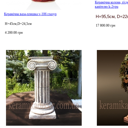
Керамічна колона, п'є
капітелю k-2vpu
Керамічна ваза-пляшка v-106 глазур
H=95,5см, D=22
Н=45см,D=24,5см
17 800.00 грн
4 200.00 грн