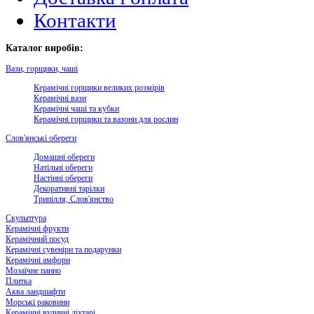
Контакти
Каталог виробів:
Вази, горщики, чаші
Керамічні горщики великих розмірів
Керамічні вази
Керамічні чаші та кубки
Керамічні горщики та вазони для рослин
Слов'янські обереги
Домашні обереги
Натільні обереги
Настінні обереги
Декоративні тарілки
Трипілля, Слов'янство
Скульптура
Керамічні фрукти
Керамічний посуд
Керамічні сувеніри та подарунки
Керамічні амфори
Мозаїчне панно
Плитка
Аква ландшафти
Морські раковини
Керамічні вуличні ліхтарі