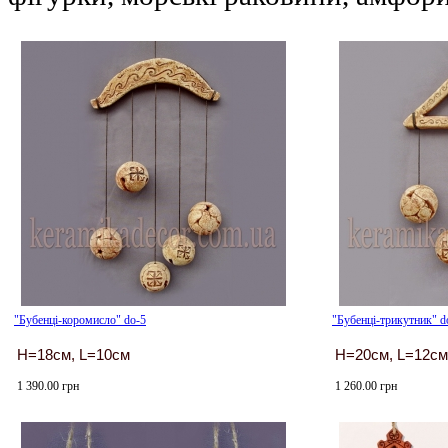
"Бубенці-коромисло" do-5
"Бубенці-трикутник" d
H=18см, L=10см
H=20см, L=12см
1 390.00 грн
1 260.00 грн