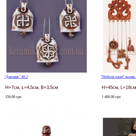
"Дзвоник" d0-2
"Небесні олені" великі
H=7см, L=4,5см, B=3,5см
H=45см, L=18см
350.00 грн
1 400.00 грн