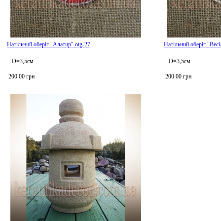
Натільний оберіг "Алатир" otg-27
Натільний оберіг "Весі
D=3,5см
D=3,5см
200.00 грн
200.00 грн