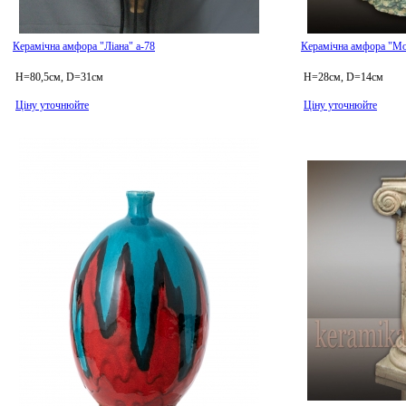
Керамічна амфора "Ліана" а-78
Керамічна амфора "Мо
H=80,5см, D=31см
H=28см, D=14см
Ціну уточнюйте
Ціну уточнюйте