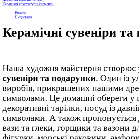
Керамічні архітектурні елементи
Колони
П'єдестали
Керамічні сувеніри та
Наша художня майстерня створює 
сувеніри та подарунки
. Один із 
виробів, прикрашених нашими дре
символами. Це домашні обереги у ви
декоративні тарілки, посуд із дав
символами. А також пропонується 
вази та глеки, горщики та вазони д
фігурки, морські раковини, амфори