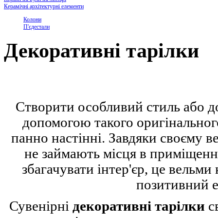
Керамічні архітектурні елементи
Колони
П'єдестали
Декоративні тарілки
Створити особливий стиль або д
допомогою такого оригінального
панно настінні. Завдяки своєму 
не займають місця в приміщенні
збагачувати інтер'єр, це вельми
позитивний е
Сувенірні
декоративні тарілки
св