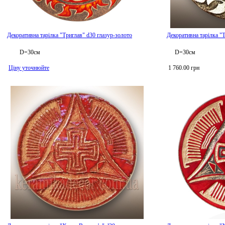
Декоративна тарілка "Триглав" d30 глазур-золото
Декоративна тарілка "
D=30см
D=30см
Ціну уточнюйте
1 760.00 грн