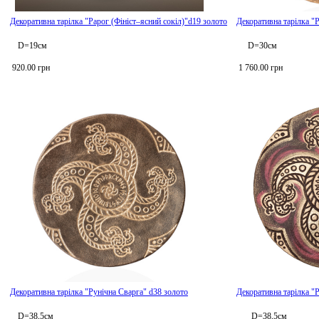
Декоративна тарілка "Рарог (Фініст–ясний сокіл)"d19 золото
Декоративна тарілка "
D=19см
D=30см
920.00 грн
1 760.00 грн
Декоративна тарілка "Рунічна Сварга" d38 золото
Декоративна тарілка "
D=38,5см
D=38,5см