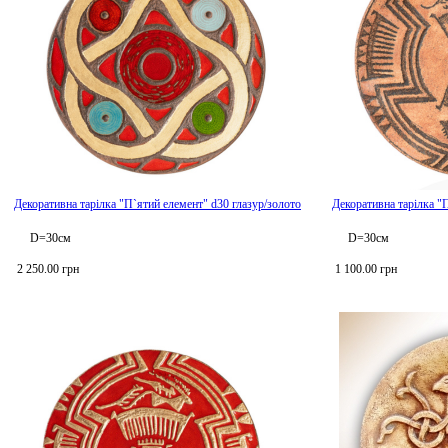
Декоративна тарілка "П`ятий елемент" d30 глазур/золото
Декоративна тарілка "
D=30см
D=30см
2 250.00 грн
1 100.00 грн