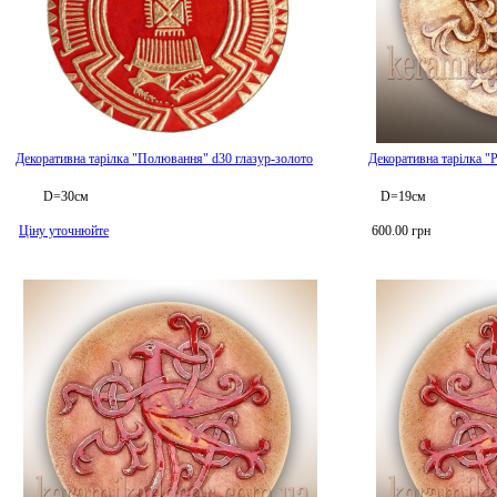
Декоративна тарілка "Полювання" d30 глазур-золото
Декоративна тарілка "Р
D=30см
D=19см
Ціну уточнюйте
600.00 грн