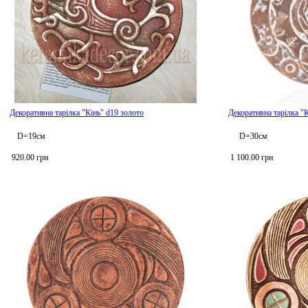
Декоративна тарілка "Кінь" d19 золото
Декоративна тарілка "
D=19см
D=30см
920.00 грн
1 100.00 грн