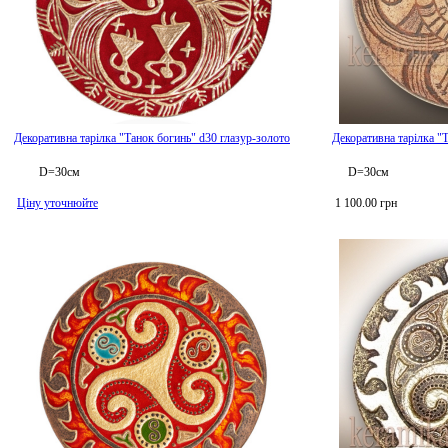
Декоративна тарілка "Танок богинь" d30 глазур-золото
Декоративна тарілка "
D=30см
D=30см
Ціну уточнюйте
1 100.00 грн