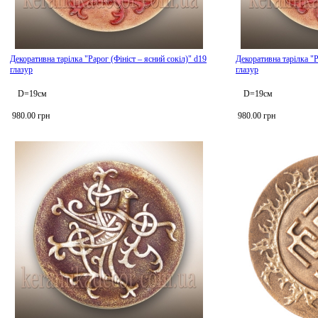
Декоративна тарілка "Рарог (Фініст – ясний сокіл)" d19
Декоративна тарілка "Р
глазур
глазур
D=19см
D=19см
980.00 грн
980.00 грн