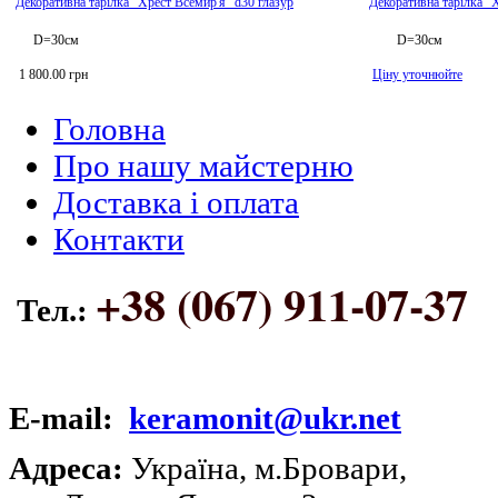
Декоративна тарілка "Хрест Всемир'я" d30 глазур
Декоративна тарілка "
D=30см
D=30см
1 800.00 грн
Ціну уточнюйте
Головна
Про нашу майстерню
Доставка і оплата
Контакти
+38 (067) 911-07-37
Тел.:
E-mail:
keramonit@ukr.net
Адреса:
Україна, м.Бровари,