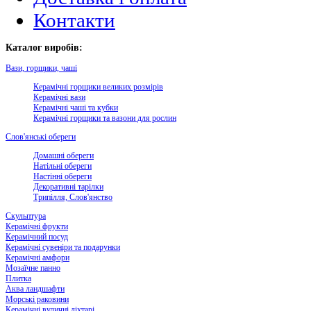
Контакти
Каталог виробів:
Вази, горщики, чаші
Керамічні горщики великих розмірів
Керамічні вази
Керамічні чаші та кубки
Керамічні горщики та вазони для рослин
Слов'янські обереги
Домашні обереги
Натільні обереги
Настінні обереги
Декоративні тарілки
Трипілля, Слов'янство
Скульптура
Керамічні фрукти
Керамічний посуд
Керамічні сувеніри та подарунки
Керамічні амфори
Мозаїчне панно
Плитка
Аква ландшафти
Морські раковини
Керамічні вуличні ліхтарі