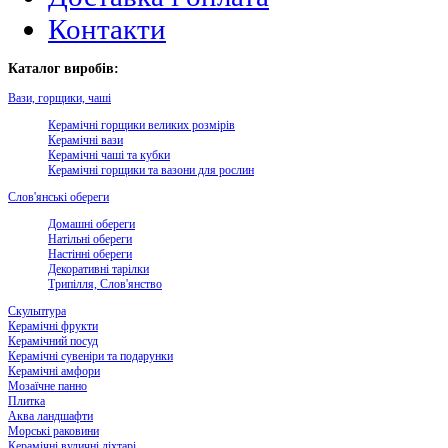
Контакти
Каталог виробів:
Вази, горщики, чаші
Керамічні горщики великих розмірів
Керамічні вази
Керамічні чаші та кубки
Керамічні горщики та вазони для рослин
Слов'янські обереги
Домашні обереги
Натільні обереги
Настінні обереги
Декоративні тарілки
Трипілля, Слов'янство
Скульптура
Керамічні фрукти
Керамічний посуд
Керамічні сувеніри та подарунки
Керамічні амфори
Мозаїчне панно
Плитка
Аква ландшафти
Морські раковини
Керамічні вуличні ліхтарі