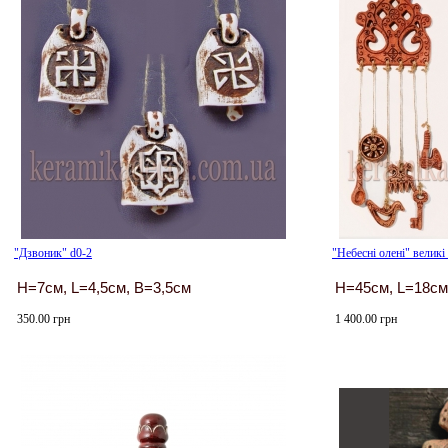
"Дзвоник" d0-2
"Небесні олені" великі
H=7см, L=4,5см, B=3,5см
H=45см, L=18см
350.00 грн
1 400.00 грн