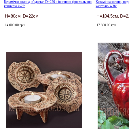
Керамічна колона, п'єдестал D=220 з іонічною фронтальною
Керамічна колона, п'є
капітелю k-2fe
капітелю k-3fe
H=80см, D=22см
H=104,5см, D=2
14 600.00 грн
17 800.00 грн