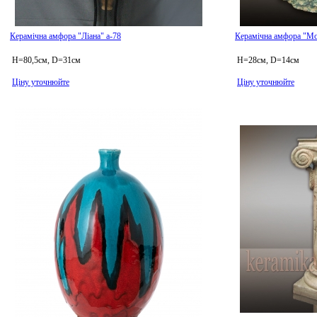
Керамічна амфора "Ліана" а-78
Керамічна амфора "Мо
H=80,5см, D=31см
H=28см, D=14см
Ціну уточнюйте
Ціну уточнюйте