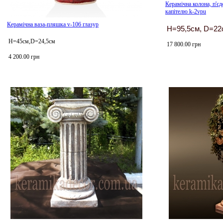
Керамічна колона, п'є
капітелю k-2vpu
Керамічна ваза-пляшка v-106 глазур
H=95,5см, D=22
Н=45см,D=24,5см
17 800.00 грн
4 200.00 грн