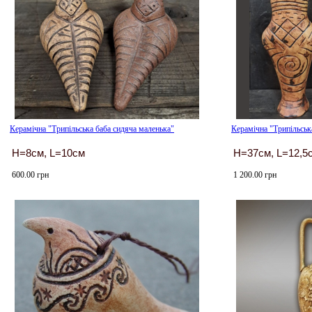
Керамічна "Трипільська баба сидяча маленька"
Керамічна "Трипільська
H=8см, L=10см
H=37см, L=12,5
600.00 грн
1 200.00 грн