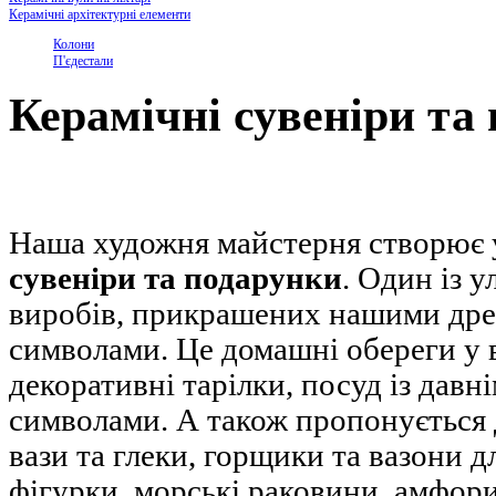
Керамічні архітектурні елементи
Колони
П'єдестали
Керамічні сувеніри та
Наша художня майстерня створює 
сувеніри та подарунки
. Один із 
виробів, прикрашених нашими дре
символами. Це домашні обереги у ви
декоративні тарілки, посуд із дав
символами. А також пропонується 
вази та глеки, горщики та вазони д
фігурки, морські раковини, амфори