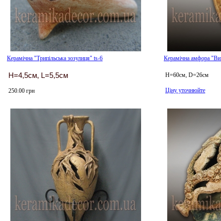
Керамічна "Трипільська зозулиця" ts-6
Керамічна амфора "Вин
H=4,5см, L=5,5см
H=60см, D=26см
Ціну уточнюйте
250.00 грн