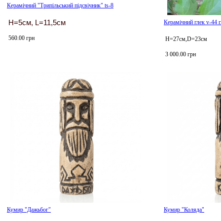
Керамічний "Трипільський підсвічник" ts-8
H=5см, L=11,5см
Керамічний глек v-44 
560.00 грн
Н=27см,D=23см
3 000.00 грн
Кумир "Дажьбог"
Кумир "Коляда"