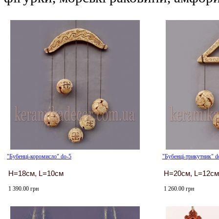
"Бубенці-коромисло" do-5
"Бубенці-трикутник" d
H=18см, L=10см
H=20см, L=12см
1 390.00 грн
1 260.00 грн