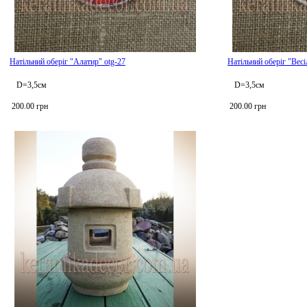
Натільний оберіг "Алатир" otg-27
Натільний оберіг "Весі
D=3,5см
D=3,5см
200.00 грн
200.00 грн