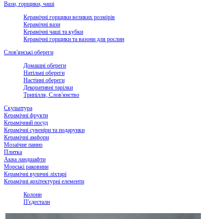
Вази, горщики, чаші
Керамічні горщики великих розмірів
Керамічні вази
Керамічні чаші та кубки
Керамічні горщики та вазони для рослин
Слов'янські обереги
Домашні обереги
Натільні обереги
Настінні обереги
Декоративні тарілки
Трипілля, Слов'янство
Скульптура
Керамічні фрукти
Керамічний посуд
Керамічні сувеніри та подарунки
Керамічні амфори
Мозаїчне панно
Плитка
Аква ландшафти
Морські раковини
Керамічні вуличні ліхтарі
Керамічні архітектурні елементи
Колони
П'єдестали