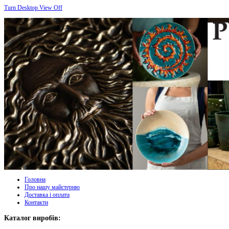
Turn Desktop View Off
Головна
Про нашу майстерню
Доставка і оплата
Контакти
Каталог виробів: