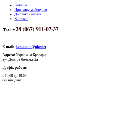
Головна
Про нашу майстерню
Доставка і оплата
Контакти
+38 (067) 911-07-37
Тел.:
E-mail:
keramonit@ukr.net
Адреса:
Україна, м.Бровари,
вул.Дмитра Янченка 2д
Графік работи:
с 10.00 до 19.00
без вихідних