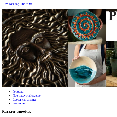
Turn Desktop View Off
Головна
Про нашу майстерню
Доставка і оплата
Контакти
Каталог виробів: