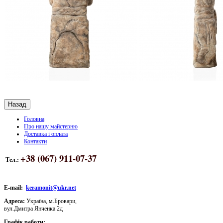
Головна
Про нашу майстерню
Доставка і оплата
Контакти
+38 (067) 911-07-37
Тел.:
E-mail:
keramonit@ukr.net
Адреса:
Україна, м.Бровари,
вул.Дмитра Янченка 2д
Графік работи: