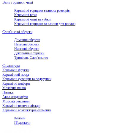
Вази, горщики, чаші
Керамічні горщики великих розмірів
Керамічні вази
Керамічні чаші та кубки
Керамічні горщики та вазони для рослин
Слов'янські обереги
Домашні обереги
Натільні обереги
Настінні обереги
Декоративні тарілки
Трипілля, Слов'янство
Скульптура
Керамічні фрукти
Керамічний посуд
Керамічні сувеніри та подарунки
Керамічні амфори
Мозаїчне панно
Плитка
Аква ландшафти
Морські раковини
Керамічні вуличні ліхтарі
Керамічні архітектурні елементи
Колони
П'єдестали