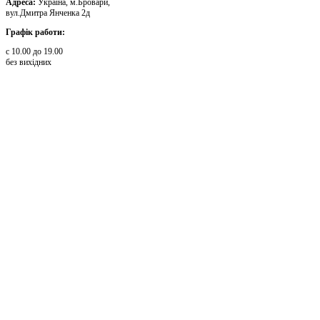
Адреса:
Україна, м.Бровари,
вул.Дмитра Янченка 2д
Графік работи:
с 10.00 до 19.00
без вихідних