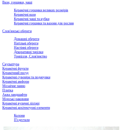
Вази, горщики, чаші
Керамічні горщики великих розмірів
Керамічні вази
Керамічні чаші та кубки
Керамічні горщики та вазони для рослин
Слов'янські обереги
Домашні обереги
Натільні обереги
Настінні обереги
Декоративні тарілки
Трипілля, Слов'янство
Скульптура
Керамічні фрукти
Керамічний посуд
Керамічні сувеніри та подарунки
Керамічні амфори
Мозаїчне панно
Плитка
Аква ландшафти
Морські раковини
Керамічні вуличні ліхтарі
Керамічні архітектурні елементи
Колони
П'єдестали