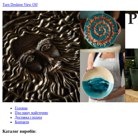
Turn Desktop View Off
Головна
Про нашу майстерню
Доставка і оплата
Контакти
Каталог виробів: