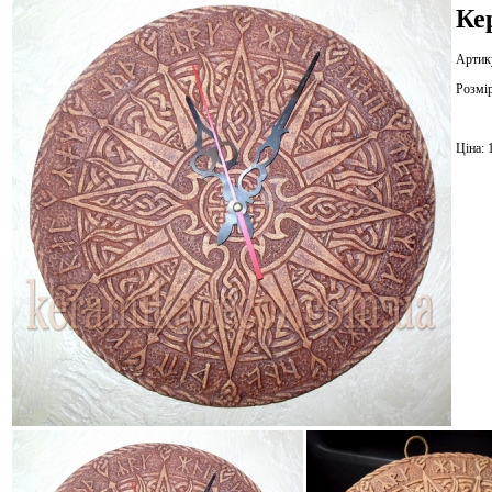
Ке
Артику
Розмі
Ціна: