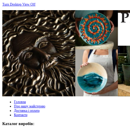
Turn Desktop View Off
Головна
Про нашу майстерню
Доставка і оплата
Контакти
Каталог виробів: