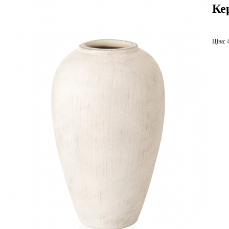
Ке
Ціна: