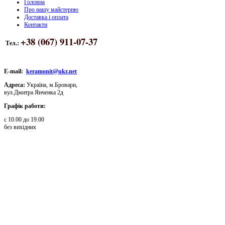
Головна
Про нашу майстерню
Доставка і оплата
Контакти
+38 (067) 911-07-37
Тел.:
E-mail:
keramonit@ukr.net
Адреса:
Україна, м.Бровари,
вул.Дмитра Янченка 2д
Графік работи:
с 10.00 до 19.00
без вихідних