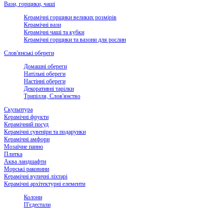
Вази, горщики, чаші
Керамічні горщики великих розмірів
Керамічні вази
Керамічні чаші та кубки
Керамічні горщики та вазони для рослин
Слов'янські обереги
Домашні обереги
Натільні обереги
Настінні обереги
Декоративні тарілки
Трипілля, Слов'янство
Скульптура
Керамічні фрукти
Керамічний посуд
Керамічні сувеніри та подарунки
Керамічні амфори
Мозаїчне панно
Плитка
Аква ландшафти
Морські раковини
Керамічні вуличні ліхтарі
Керамічні архітектурні елементи
Колони
П'єдестали