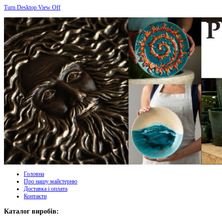
Turn Desktop View Off
Головна
Про нашу майстерню
Доставка і оплата
Контакти
Каталог виробів: