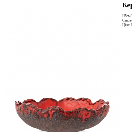
Ке
H5см/
Стара
Ціна: