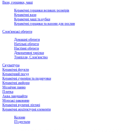
Вази, горщики, чаші
Керамічні горщики великих розмірів
Керамічні вази
Керамічні чаші та кубки
Керамічні горщики та вазони для рослин
Слов'янські обереги
Домашні обереги
Натільні обереги
Настінні обереги
Декоративні тарілки
Трипілля, Слов'янство
Скульптура
Керамічні фрукти
Керамічний посуд
Керамічні сувеніри та подарунки
Керамічні амфори
Мозаїчне панно
Плитка
Аква ландшафти
Морські раковини
Керамічні вуличні ліхтарі
Керамічні архітектурні елементи
Колони
П'єдестали