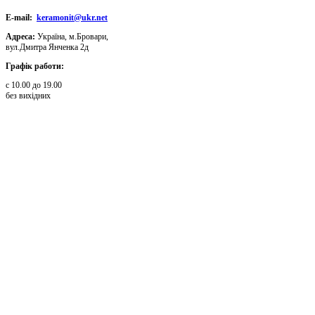
E-mail:
keramonit@ukr.net
Адреса:
Україна, м.Бровари,
вул.Дмитра Янченка 2д
Графік работи:
с 10.00 до 19.00
без вихідних