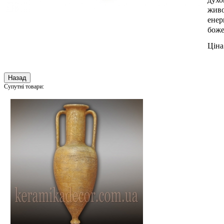
живо
енер
боже
Ціна
Супутні товари: