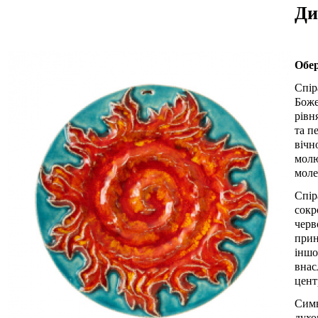
Ди
Обер
Спір
Боже
рівн
та п
вічн
молю
моле
Спір
сокр
черв
прин
іншо
внас
цент
Симв
духо