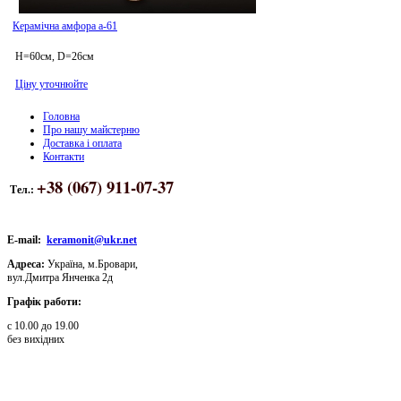
Керамічна амфора а-61
H=60см, D=26см
Ціну уточнюйте
Головна
Про нашу майстерню
Доставка і оплата
Контакти
+38 (067) 911-07-37
Тел.:
E-mail:
keramonit@ukr.net
Адреса:
Україна, м.Бровари,
вул.Дмитра Янченка 2д
Графік работи:
с 10.00 до 19.00
без вихідних