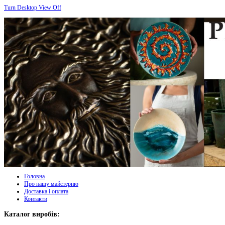
Turn Desktop View Off
Головна
Про нашу майстерню
Доставка і оплата
Контакти
Каталог виробів: