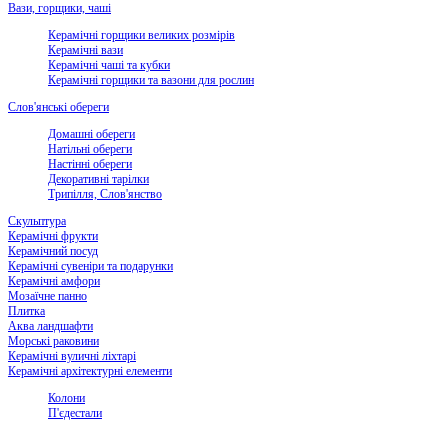
Вази, горщики, чаші
Керамічні горщики великих розмірів
Керамічні вази
Керамічні чаші та кубки
Керамічні горщики та вазони для рослин
Слов'янські обереги
Домашні обереги
Натільні обереги
Настінні обереги
Декоративні тарілки
Трипілля, Слов'янство
Скульптура
Керамічні фрукти
Керамічний посуд
Керамічні сувеніри та подарунки
Керамічні амфори
Мозаїчне панно
Плитка
Аква ландшафти
Морські раковини
Керамічні вуличні ліхтарі
Керамічні архітектурні елементи
Колони
П'єдестали